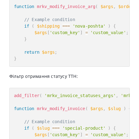
function
mrkv_modify_invoice_arg
(
$args
,
$order
,
// Example condition
if
(
$shipping
===
'nova-poshta'
)
{
$args
[
'custom_key'
]
=
'custom_value'
;
}
return
$args
;
}
Фільтр отримання статусу ТТН:
add_filter
(
'mrkv_invoice_statuses_args'
,
'mrkv_m
function
mrkv_modify_invoice
(
$args
,
$slug
)
{
// Example condition
if
(
$slug
===
'special-product'
)
{
$args
[
'custom_key'
]
=
'custom_value'
;