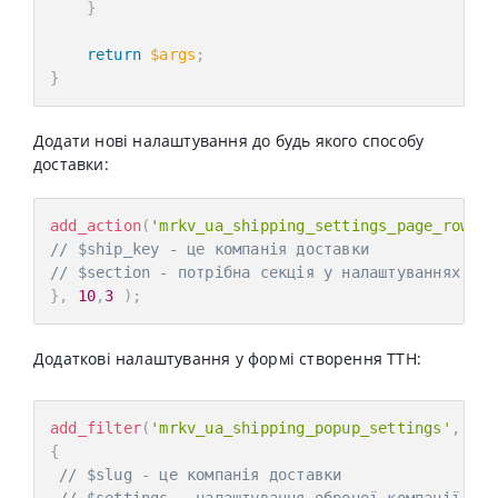
}
return
$args
;
}
Додати нові налаштування до будь якого способу
доставки:
add_action
(
'mrkv_ua_shipping_settings_page_row'
,
// $ship_key - це компанія доставки
// $section - потрібна секція у налаштуваннях, як
}
,
10
,
3
)
;
Додаткові налаштування у формі створення ТТН:
add_filter
(
'mrkv_ua_shipping_popup_settings'
,
fun
{
// $slug - це компанія доставки