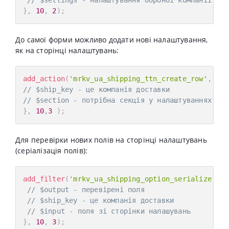
// $settings - налаштування оброної компанії пер
}
,
10
,
2
)
;
До самої форми можливо додати нові налаштування,
як на сторінці налаштувань:
add_action
(
'mrkv_ua_shipping_ttn_create_row'
,
fun
// $ship_key - це компанія доставки
// $section - потрібна секція у налаштуваннях, як
}
,
10
,
3
)
;
Для перевірки нових полів на сторінці налаштувань
(серіалізація полів):
add_filter
(
'mrkv_ua_shipping_option_serialize'
,
f
// $output - перевірені поля
// $ship_key - це компанія доставки
// $input - поля зі сторінки налашувань
}
,
10
,
3
)
;