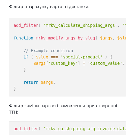
Фільтр розрахунку вартості доставки:
add_filter
(
'mrkv_calculate_shipping_args'
,
'mrkv
function
mrkv_modify_args_by_slug
(
$args
,
$slug
)
// Example condition
if
(
$slug
===
'special-product'
)
{
$args
[
'custom_key'
]
=
'custom_value'
;
}
return
$args
;
}
Фільтр заміни вартості замовлення при створенні
ТТН:
add_filter
(
'mrkv_ua_shipping_arg_invoice_data'
,