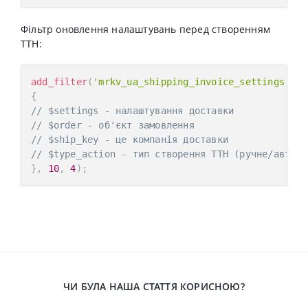
Фільтр оновлення налаштувань перед створенням
ТТН:
add_filter
(
'mrkv_ua_shipping_invoice_settings'
,
f
{
// $settings - налаштування доставки
// $order - об'єкт замовлення
// $ship_key - це компанія доставки
// $type_action - тип створення ТТН (ручне/автома
}
,
10
,
4
)
;
ЧИ БУЛА НАША СТАТТЯ КОРИСНОЮ?