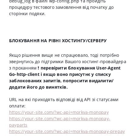
debug_log в файлі wp-config.php та пройдіть
процедуру тестового замовлення від початку до
сторінки подяки.
БЛОКУВАННЯ НА РІВНІ ХОСТИНГУ/СЕРВЕРУ
Якщо рішення вище не спрацювало, тоді потрібно
звернутись до підтримки Вашого хостинг-провайдера
з проханням ❗️
перевірити блокування User-Agent
Go-http-client і якщо воно присутнє у списку
заблокованих запитів, попросити видалити/
додати його до винятків.
URL на які приходять відповіді від АРІ зі статусами
оплати:
https://your-site.com/?wc-api=morkva-monopay
https://your-site.com/?wc-api=morkva-monopay-
payparts
https://your-site.com/?wc-api=morkva-monopay-prepay