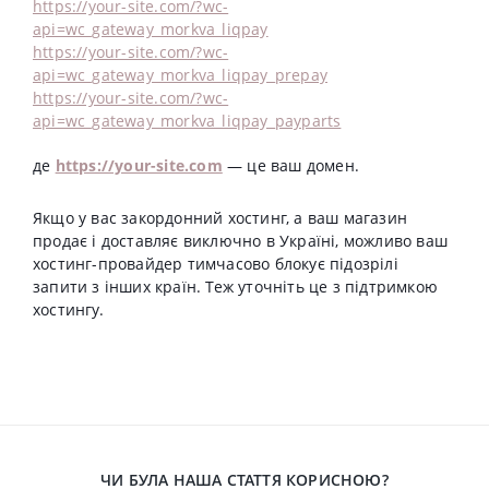
https://your-site.com/?wc-
api=wc_gateway_morkva_liqpay
https://your-site.com/?wc-
api=wc_gateway_morkva_liqpay_prepay
https://your-site.com/?wc-
api=wc_gateway_morkva_liqpay_payparts
де
https://your-site.com
— це ваш домен.
Якщо у вас закордонний хостинг, а ваш магазин
продає і доставляє виключно в Україні, можливо ваш
хостинг-провайдер тимчасово блокує підозрілі
запити з інших країн. Теж уточніть це з підтримкою
хостингу.
ЧИ БУЛА НАША СТАТТЯ КОРИСНОЮ?