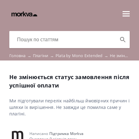
Головна
→
Плагіни
→
Plata by Mono Extended
→
Не змінюється статус замовлення після успішної оплати
Не змінюється статус замовлення після
успішної оплати
Ми підготували перелік найбільш ймовірних причин і
шляхи їх вирішення. Не завжди це помилка саме у
плагіні.
Написано
Підтримка Morkva
Оновлено 9 місяців тому