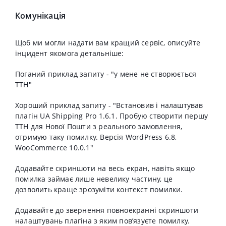
Комунікація
Щоб ми могли надати вам кращий сервіс, описуйте
інцидент якомога детальніше:
Поганий приклад запиту - "у мене не створюється
ТТН"
Хороший приклад запиту - "Встановив і налаштував
плагін UA Shipping Pro 1.6.1. Пробую створити першу
ТТН для Нової Пошти з реального замовлення,
отримую таку помилку. Версія WordPress 6.8,
WooCommerce 10.0.1"
Додавайте скриншоти на весь екран, навіть якщо
помилка займає лише невелику частину, це
дозволить краще зрозуміти контекст помилки.
Додавайте до звернення повноекранні скриншоти
налаштувань плагіна з яким повʼязуєте помилку.