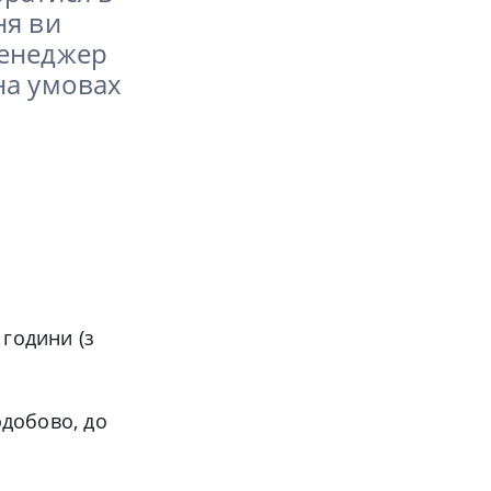
ня ви
менеджер
на умовах
 години (з
одобово, до