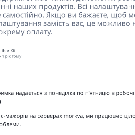
нні наших продуктів. Всі налаштуван
 самостійно. Якщо ви бажаєте, щоб 
лаштування замість вас, це можливо 
 окрему оплату.
о
Ihor Kit
 1 рік тому
римка надається з понеділка по пʼятницю в робочі
)
рс-мажорів на серверах morkva, ми працюємо ціл
облеми.