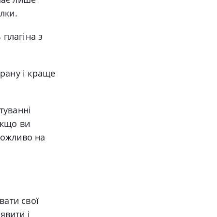
лки.
плагіна з
рану і краще
туванні
Якщо ви
можливо на
вати свої
явити і