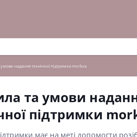
 умови надання технічної підтримки morkva
ила та умови надан
чної підтримки mor
ідтримки має на меті допомогти розі