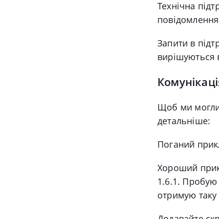
Технічна підт
повідомлення
Запити в підт
вирішуються 
Комунікаці
Щоб ми могли
детальніше:
Поганий прикл
Хороший прикл
1.6.1. Пробу
отримую таку 
Додавайте ск