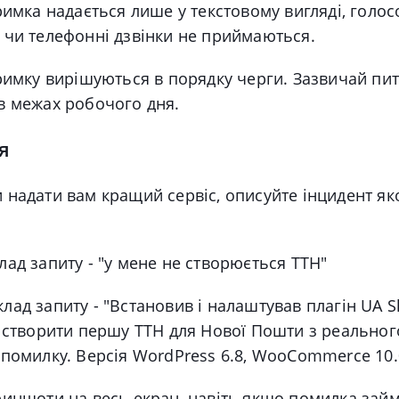
римка надається лише у текстовому вигляді, голос
 чи телефонні дзвінки не приймаються.
римку вирішуються в порядку черги. Зазвичай пи
в межах робочого дня.
я
 надати вам кращий сервіс, описуйте інцидент я
ад запиту - "у мене не створюється ТТН"
ад запиту - "Встановив і налаштував плагін UA S
ю створити першу ТТН для Нової Пошти з реальног
помилку. Версія WordPress 6.8, WooCommerce 10.
риншоти на весь екран, навіть якщо помилка зай