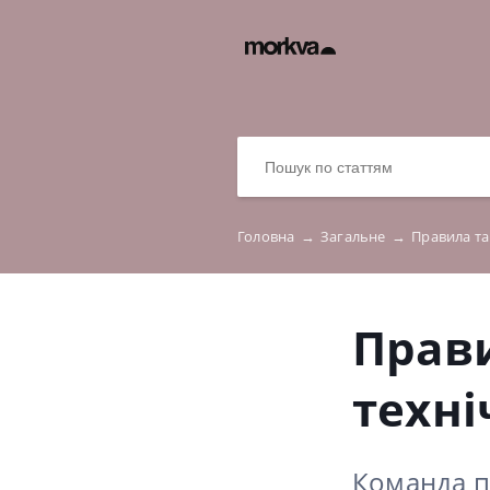
Головна
→
Загальне
→
Правила та
Прав
техні
Команда п