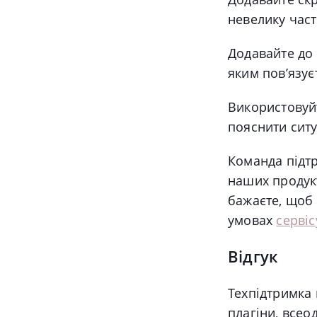
невелику част
Додавайте до
яким повʼязує
Використовуй
пояснити ситу
Команда підтр
наших продукт
бажаєте, щоб
умовах
сервіс
Відгук
Техпідтримка 
плагіни, всео