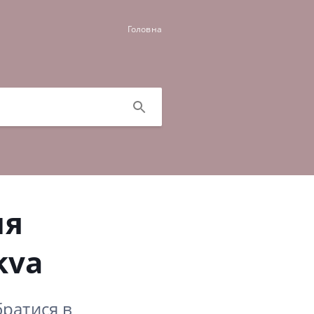
Головна
ня
kva
братися в