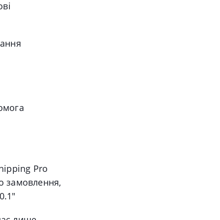
ові
тання
комога
hipping Pro
о замовлення,
0.1"
має лише