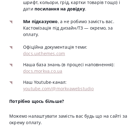
шрифт, кольори, грід, картки товарів тощо) і
дати
посилання на довідку
.
Ми підказуємо
, а не робимо замість вас.
Кастомізація під дизайн/ТЗ — окремо, за
оплату.
Офіційна документація теми:
docs.uxthemes.com
Наша база знань (в процесі наповнення):
docs.morkva.co.ua
Наш Youtube-канал:
youtube.com/@morkvawebstudio
Потрібно щось більше?
Можемо налаштувати замість вас будь що на сайті за
окрему оплату.