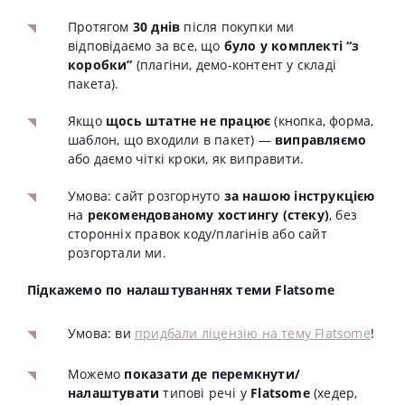
Протягом
30 днів
після покупки ми
відповідаємо за все, що
було у комплекті “з
коробки”
(плагіни, демо-контент у складі
пакета).
Якщо
щось штатне не працює
(кнопка, форма,
шаблон, що входили в пакет) —
виправляємо
або даємо чіткі кроки, як виправити.
Умова: сайт розгорнуто
за нашою інструкцією
на
рекомендованому хостингу (стеку)
, без
сторонніх правок коду/плагінів або сайт
розгортали ми.
Підкажемо по налаштуваннях теми Flatsome
Умова: ви
придбали ліцензію на тему Flatsome
!
Можемо
показати де перемкнути/
налаштувати
типові речі у
Flatsome
(хедер,