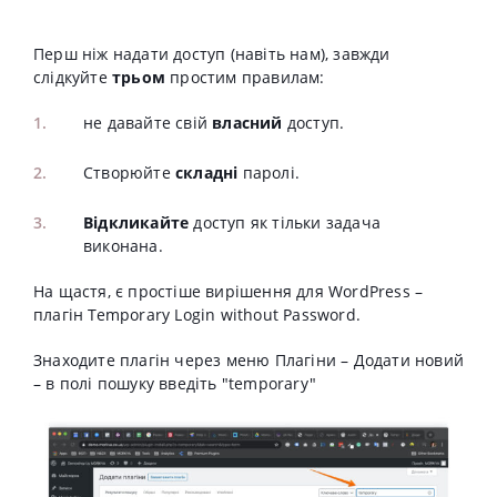
Перш ніж надати доступ (навіть нам), завжди
слідкуйте
трьом
простим правилам:
не давайте свій
власний
доступ.
Створюйте
складні
паролі.
Відкликайте
доступ як тільки задача
виконана.
На щастя, є простіше вирішення для WordPress –
плагін Temporary Login without Password.
Знаходите плагін через меню Плагіни – Додати новий
– в полі пошуку введіть "temporary"